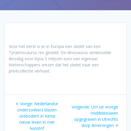
Voor het eerst is er in Europa een skelet van een
Tyrannosaurus rex geveild. De dinosaurus verwisselde
dinsdag voor bijna 5 miljoen euro van eigenaar.
Wetenschappers vrezen dat het skelet naar een
privécollectie verhuist.
Bericht
Vorig
Vorige:
Nederlandse
Volgend
Volgende:
Urn uit vroege
navigatie
bericht:
onderzoekers blazen
bericht:
middeleeuwen
zeebodem in Kenia
opgegraven in Utrechts
nieuw leven in met
dorp Amerongen
kunstrif