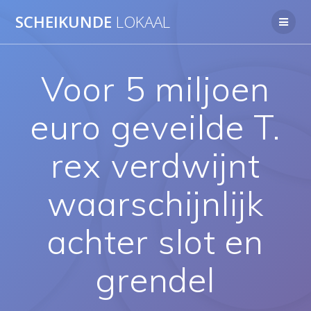
Ga
SCHEIKUNDE
LOKAAL
naar
de
inhoud
Voor 5 miljoen
euro geveilde T.
rex verdwijnt
waarschijnlijk
achter slot en
grendel