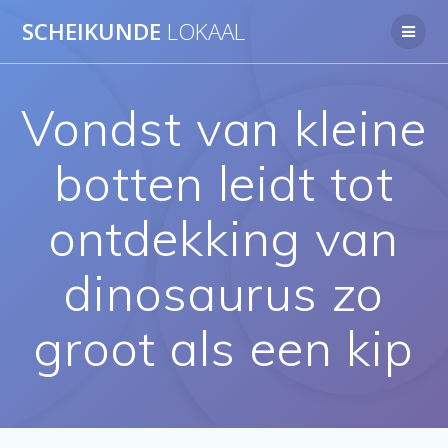
Ga
SCHEIKUNDE
LOKAAL
naar
de
inhoud
Vondst van kleine
botten leidt tot
ontdekking van
dinosaurus zo
groot als een kip