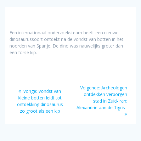
Een internationaal onderzoeksteam heeft een nieuwe
dinosaurussoort ontdekt na de vondst van botten in het
noorden van Spanje. De dino was nauwelijks groter dan
een forse kip.
Bericht
Volgend
Volgende:
Archeologen
Vorig
Vorige:
Vondst van
navigatie
bericht:
ontdekken verborgen
bericht:
kleine botten leidt tot
stad in Zuid-Iran:
ontdekking dinosaurus
Alexandrië aan de Tigris
zo groot als een kip