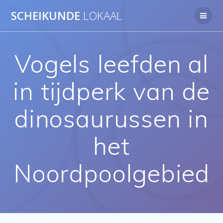
Ga
SCHEIKUNDE
LOKAAL
naar
de
inhoud
Vogels leefden al
in tijdperk van de
dinosaurussen in
het
Noordpoolgebied