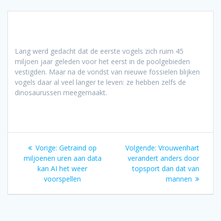
Lang werd gedacht dat de eerste vogels zich ruim 45
miljoen jaar geleden voor het eerst in de poolgebieden
vestigden. Maar na de vondst van nieuwe fossielen blijken
vogels daar al veel langer te leven: ze hebben zelfs de
dinosaurussen meegemaakt.
Bericht
Vorig
Volgend
Vorige:
Getraind op
Volgende:
Vrouwenhart
navigatie
bericht:
bericht:
miljoenen uren aan data
verandert anders door
kan AI het weer
topsport dan dat van
voorspellen
mannen