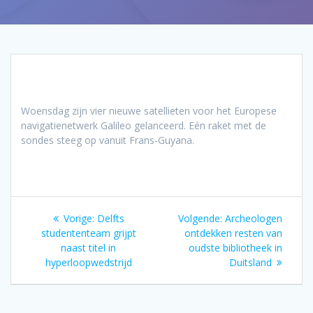
Woensdag zijn vier nieuwe satellieten voor het Europese
navigatienetwerk Galileo gelanceerd. Eén raket met de
sondes steeg op vanuit Frans-Guyana.
Bericht
Vorig
Volgend
Vorige:
Delfts
Volgende:
Archeologen
navigatie
bericht:
bericht:
studententeam grijpt
ontdekken resten van
naast titel in
oudste bibliotheek in
hyperloopwedstrijd
Duitsland