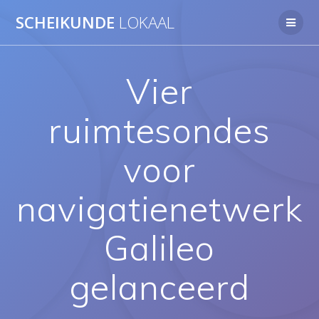
Ga
SCHEIKUNDE
LOKAAL
naar
de
inhoud
Vier
ruimtesondes
voor
navigatienetwerk
Galileo
gelanceerd