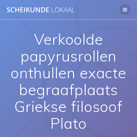
Ga
SCHEIKUNDE
LOKAAL
naar
de
inhoud
Verkoolde
papyrusrollen
onthullen exacte
begraafplaats
Griekse filosoof
Plato