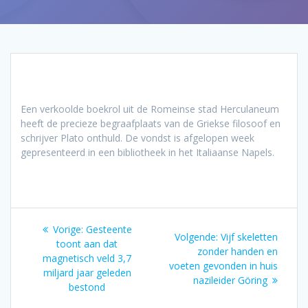
Een verkoolde boekrol uit de Romeinse stad Herculaneum
heeft de precieze begraafplaats van de Griekse filosoof en
schrijver Plato onthuld. De vondst is afgelopen week
gepresenteerd in een bibliotheek in het Italiaanse Napels.
Bericht
Vorig
Vorige:
Gesteente
Volgend
Volgende:
Vijf skeletten
navigatie
bericht:
toont aan dat
bericht:
zonder handen en
magnetisch veld 3,7
voeten gevonden in huis
miljard jaar geleden
nazileider Göring
bestond