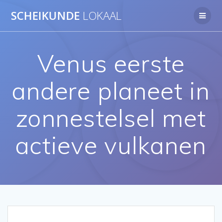
Ga
SCHEIKUNDE
LOKAAL
naar
de
inhoud
Venus eerste
andere planeet in
zonnestelsel met
actieve vulkanen