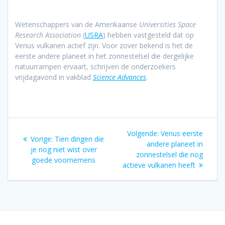
Wetenschappers van de Amerikaanse
Universities Space
Research Association
(
USRA
) hebben vastgesteld dat op
Venus vulkanen actief zijn. Voor zover bekend is het de
eerste andere planeet in het zonnestelsel die dergelijke
natuurrampen ervaart, schrijven de onderzoekers
vrijdagavond in vakblad
Science Advances
.
Bericht
Volgend
Volgende:
Venus eerste
Vorig
Vorige:
Tien dingen die
navigatie
bericht:
andere planeet in
bericht:
je nog niet wist over
zonnestelsel die nog
goede voornemens
actieve vulkanen heeft