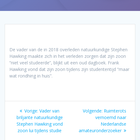
De vader van de in 2018 overleden natuurkundige Stephen
Hawking maakte zich in het verleden zorgen dat zijn zoon
“niet veel studeerde”, blijkt uit een oud dagboek. Frank
Hawking vond dat zijn zoon tijdens zijn studententijd “maar
wat rondhing in huis”.
Bericht
Vorig
Volgend
Vorige:
Vader van
Volgende:
Ruimterots
navigatie
bericht:
bericht:
briljante natuurkundige
vernoemd naar
Stephen Hawking vond
Nederlandse
zoon lui tijdens studie
amateuronderzoeker