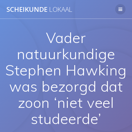
Ga
SCHEIKUNDE
LOKAAL
naar
de
inhoud
Vader
natuurkundige
Stephen Hawking
was bezorgd dat
zoon ‘niet veel
studeerde’