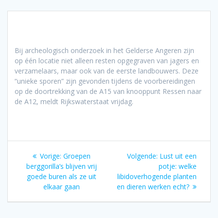
Bij archeologisch onderzoek in het Gelderse Angeren zijn
op één locatie niet alleen resten opgegraven van jagers en
verzamelaars, maar ook van de eerste landbouwers. Deze
“unieke sporen” zijn gevonden tijdens de voorbereidingen
op de doortrekking van de A15 van knooppunt Ressen naar
de A12, meldt Rijkswaterstaat vrijdag.
Bericht
Vorig
Volgend
Vorige:
Groepen
Volgende:
Lust uit een
navigatie
bericht:
bericht:
berggorilla’s blijven vrij
potje: welke
goede buren als ze uit
libidoverhogende planten
elkaar gaan
en dieren werken echt?