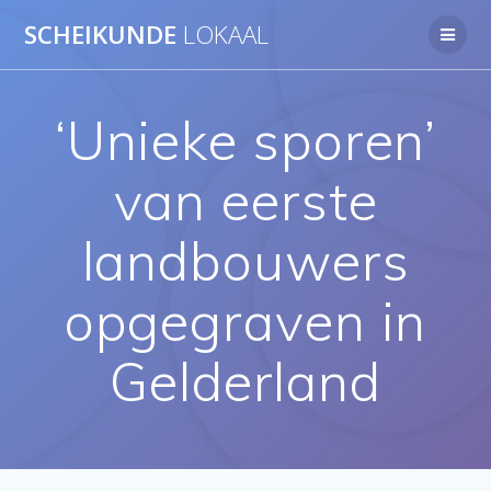
Ga
SCHEIKUNDE
LOKAAL
naar
de
inhoud
‘Unieke sporen’
van eerste
landbouwers
opgegraven in
Gelderland