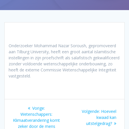
Onderzoeker Mohammad Nazar Soroush, gepromoveerd
aan Tilburg University, heeft een groot aantal islamitische
instellingen in zijn proefschrift als salafistisch gekwalificeerd
zonder voldoende wetenschappelijke onderbouwing, zo
heeft de externe Commissie Wetenschappelijke Integriteit
vastgesteld.
Bericht
Vorig
Vorige:
Volgend
Volgende:
Hoeveel
navigatie
bericht:
Wetenschappers:
bericht:
kwaad kan
Klimaatverandering komt
uitstelgedrag?
zeker door de mens