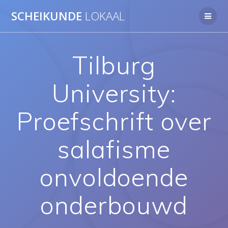
Ga
SCHEIKUNDE
LOKAAL
naar
de
inhoud
Tilburg
University:
Proefschrift over
salafisme
onvoldoende
onderbouwd