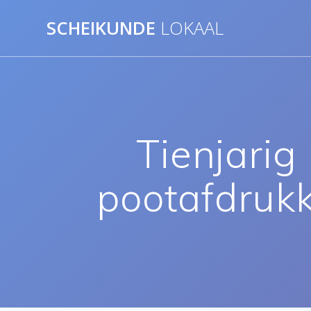
Ga
SCHEIKUNDE
LOKAAL
naar
de
inhoud
Tienjarig 
pootafdrukk