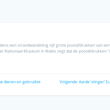
ijdens een strandwandeling vijf grote pootafdrukken van ee
et Nationaal Museum in Wales zegt dat de pootafdrukken “vri
Volgend
ne dieren en gebruikte
Volgende:
Aarde ‘slinger’ E
bericht: