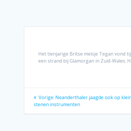
Het tienjarige Britse meisje Tegan vond t
een strand bij Glamorgan in Zuid-Wales. H
Bericht
Vorig
Vorige:
Neanderthaler jaagde ook op klei
bericht:
navigatie
stenen instrumenten