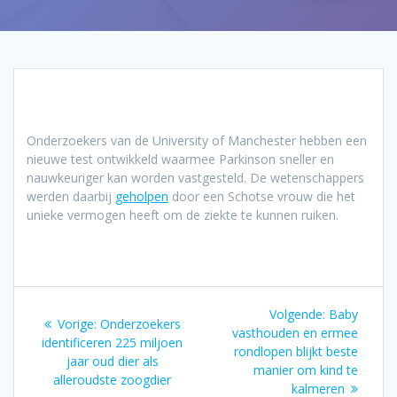
Onderzoekers van de University of Manchester hebben een
nieuwe test ontwikkeld waarmee Parkinson sneller en
nauwkeuriger kan worden vastgesteld. De wetenschappers
werden daarbij
geholpen
door een Schotse vrouw die het
unieke vermogen heeft om de ziekte te kunnen ruiken.
Bericht
Volgend
Volgende:
Baby
Vorig
Vorige:
Onderzoekers
navigatie
bericht:
vasthouden en ermee
bericht:
identificeren 225 miljoen
rondlopen blijkt beste
jaar oud dier als
manier om kind te
alleroudste zoogdier
kalmeren