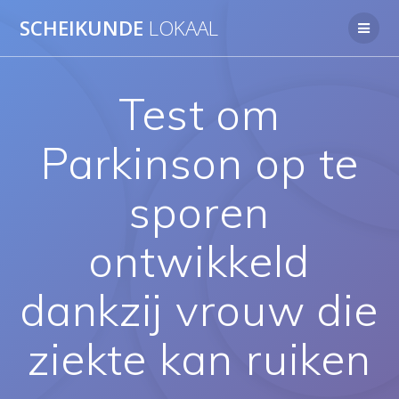
Ga
SCHEIKUNDE
LOKAAL
naar
de
inhoud
Test om
Parkinson op te
sporen
ontwikkeld
dankzij vrouw die
ziekte kan ruiken