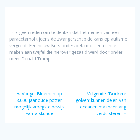
Er is geen reden om te denken dat het nemen van een
paracetamol tijdens de zwangerschap de kans op autisme
vergroot. Een nieuw Brits onderzoek moet een einde
maken aan twijfel die hierover gezaaid werd door onder
meer Donald Trump.
Bericht
Vorig
Volgend
Vorige:
Bloemen op
Volgende:
‘Donkere
navigatie
bericht:
bericht:
8.000 jaar oude potten
golven’ kunnen delen van
mogelijk vroegste bewijs
oceanen maandenlang
van wiskunde
verduisteren