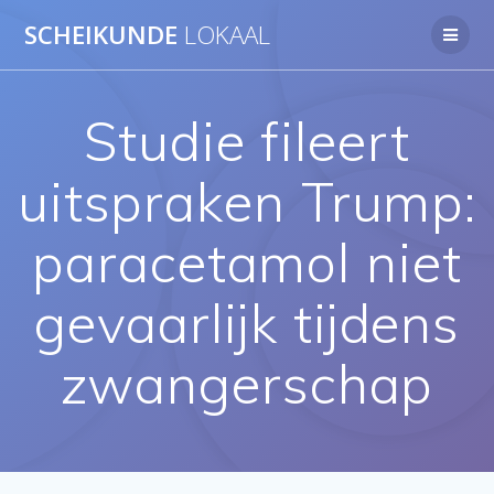
Ga
SCHEIKUNDE
LOKAAL
naar
de
inhoud
Studie fileert
uitspraken Trump:
paracetamol niet
gevaarlijk tijdens
zwangerschap