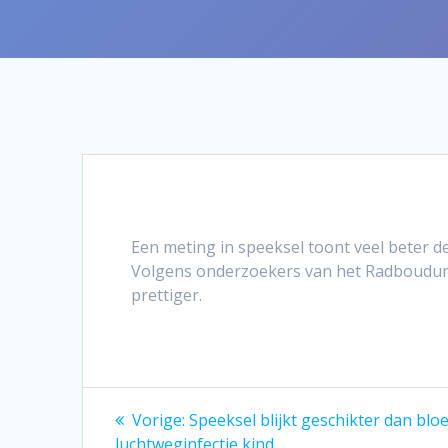
Een meting in speeksel toont veel beter d
Volgens onderzoekers van het Radboudumc
prettiger.
Bericht
Vorig
Vorige:
Speeksel blijkt geschikter dan bl
bericht:
luchtweginfectie kind