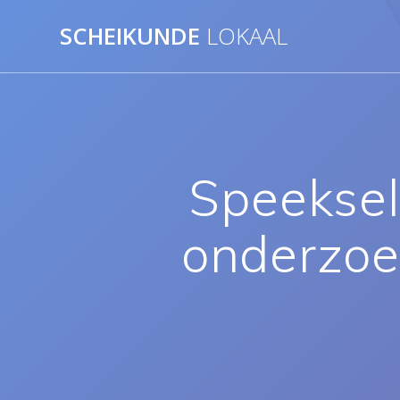
Ga
SCHEIKUNDE
LOKAAL
naar
de
inhoud
Speeksel
onderzoek