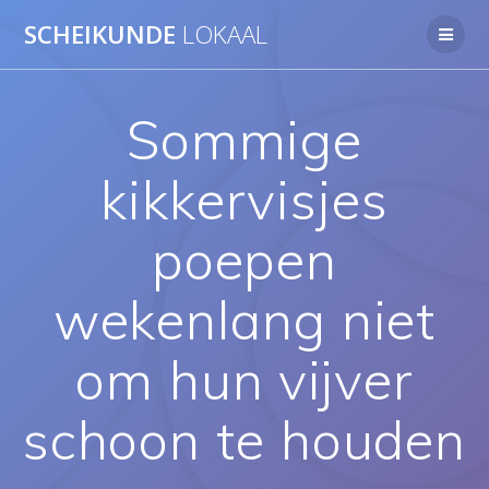
Ga
SCHEIKUNDE
LOKAAL
naar
de
inhoud
Sommige
kikkervisjes
poepen
wekenlang niet
om hun vijver
schoon te houden