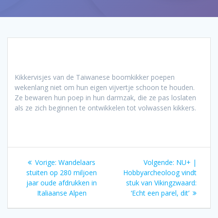
Kikkervisjes van de Taiwanese boomkikker poepen
wekenlang niet om hun eigen vijvertje schoon te houden.
Ze bewaren hun poep in hun darmzak, die ze pas loslaten
als ze zich beginnen te ontwikkelen tot volwassen kikkers.
Bericht
Vorig
Volgend
Vorige:
Wandelaars
Volgende:
NU+ |
navigatie
bericht:
bericht:
stuiten op 280 miljoen
Hobbyarcheoloog vindt
jaar oude afdrukken in
stuk van Vikingzwaard:
Italiaanse Alpen
‘Echt een parel, dit’