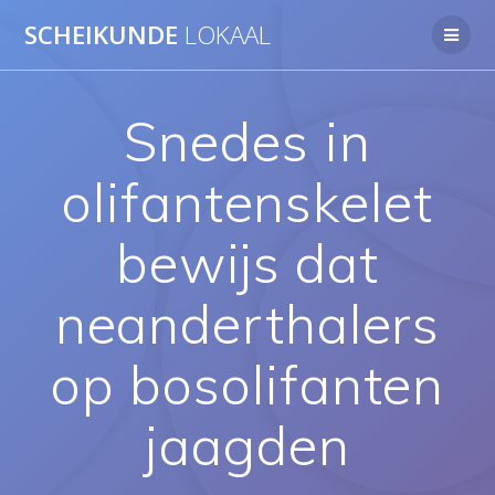
Ga
SCHEIKUNDE
LOKAAL
naar
de
inhoud
Snedes in
olifantenskelet
bewijs dat
neanderthalers
op bosolifanten
jaagden