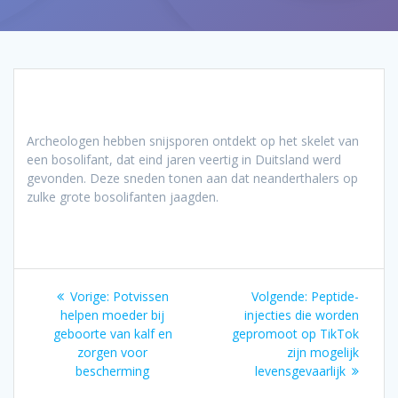
Archeologen hebben snijsporen ontdekt op het skelet van
een bosolifant, dat eind jaren veertig in Duitsland werd
gevonden. Deze sneden tonen aan dat neanderthalers op
zulke grote bosolifanten jaagden.
Bericht
Vorig
Volgend
Vorige:
Potvissen
Volgende:
Peptide-
navigatie
bericht:
bericht:
helpen moeder bij
injecties die worden
geboorte van kalf en
gepromoot op TikTok
zorgen voor
zijn mogelijk
bescherming
levensgevaarlijk