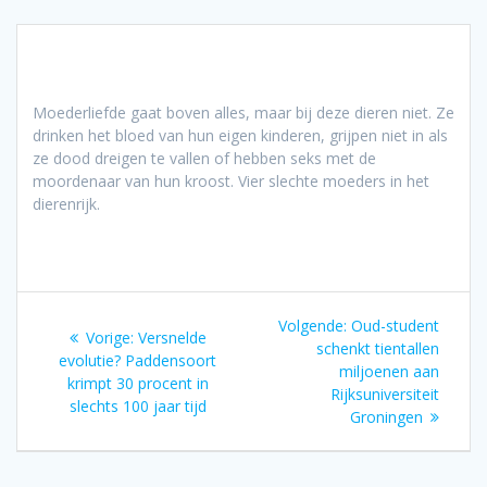
Moederliefde gaat boven alles, maar bij deze dieren niet. Ze
drinken het bloed van hun eigen kinderen, grijpen niet in als
ze dood dreigen te vallen of hebben seks met de
moordenaar van hun kroost. Vier slechte moeders in het
dierenrijk.
Bericht
Volgend
Volgende:
Oud-student
Vorig
Vorige:
Versnelde
navigatie
bericht:
schenkt tientallen
bericht:
evolutie? Paddensoort
miljoenen aan
krimpt 30 procent in
Rijksuniversiteit
slechts 100 jaar tijd
Groningen