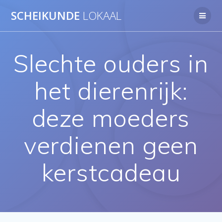
Ga
SCHEIKUNDE
LOKAAL
naar
de
inhoud
Slechte ouders in
het dierenrijk:
deze moeders
verdienen geen
kerstcadeau