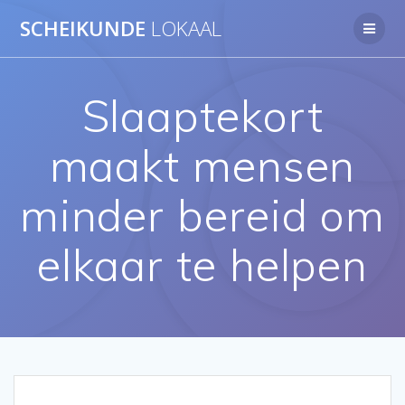
Ga
SCHEIKUNDE
LOKAAL
naar
de
inhoud
Slaaptekort
maakt mensen
minder bereid om
elkaar te helpen