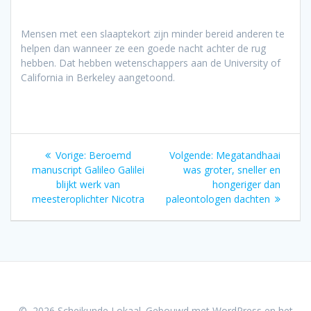
Mensen met een slaaptekort zijn minder bereid anderen te
helpen dan wanneer ze een goede nacht achter de rug
hebben. Dat hebben wetenschappers aan de University of
California in Berkeley aangetoond.
Bericht
Vorig
Volgend
Vorige:
Beroemd
Volgende:
Megatandhaai
navigatie
bericht:
bericht:
manuscript Galileo Galilei
was groter, sneller en
blijkt werk van
hongeriger dan
meesteroplichter Nicotra
paleontologen dachten
© 2026 Scheikunde Lokaal. Gebouwd met WordPress en het