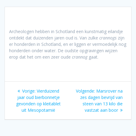
Archeologen hebben in Schotland een kunstmatig eilandje
ontdekt dat duizenden jaren oud is. Van zulke
crannogs
zijn
er honderden in Schotland, en er liggen er vermoedelijk nog
honderden onder water. De oudste opgravingen wijzen
erop dat het om een zeer oude
crannog
gaat.
Bericht
Vorig
Volgend
Vorige:
Vierduizend
Volgende:
Marsrover na
navigatie
bericht:
bericht:
jaar oud bierbonnetje
zes dagen bevrijd van
gevonden op kleitablet
steen van 13 kilo die
uit Mesopotamië
vastzat aan boor