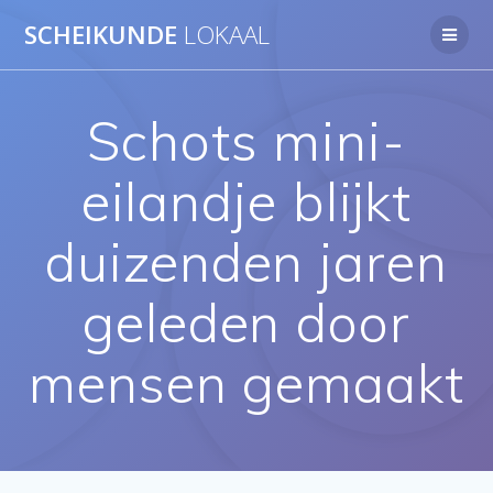
Ga
SCHEIKUNDE
LOKAAL
naar
de
inhoud
Schots mini-
eilandje blijkt
duizenden jaren
geleden door
mensen gemaakt