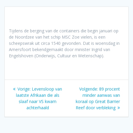
Tijdens de berging van de containers die begin januari op
de Noordzee van het schip MSC Zoe vielen, is een
scheepswrak uit circa 1540 gevonden. Dat is woensdag in
Amersfoort bekendgemaakt door minister Ingrid van
Engelshoven (Onderwijs, Cultuur en Wetenschap).
Bericht
Vorig
Volgend
Vorige:
Levensloop van
Volgende:
89 procent
navigatie
bericht:
bericht:
laatste Afrikaan die als
minder aanwas van
slaaf naar VS kwam
koraal op Great Barrier
achterhaald
Reef door verbleking