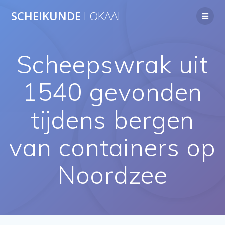
Ga
SCHEIKUNDE
LOKAAL
naar
de
inhoud
Scheepswrak uit
1540 gevonden
tijdens bergen
van containers op
Noordzee