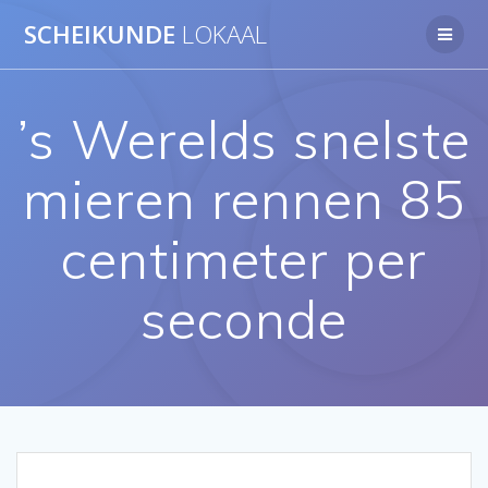
Ga
SCHEIKUNDE
LOKAAL
naar
de
inhoud
’s Werelds snelste
mieren rennen 85
centimeter per
seconde