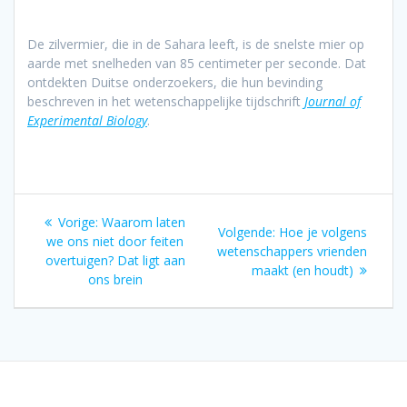
De zilvermier, die in de Sahara leeft, is de snelste mier op
aarde met snelheden van 85 centimeter per seconde. Dat
ontdekten Duitse onderzoekers, die hun bevinding
beschreven in het wetenschappelijke tijdschrift
Journal of
Experimental Biology
.
Bericht
Vorig
Vorige:
Waarom laten
Volgend
Volgende:
Hoe je volgens
navigatie
bericht:
we ons niet door feiten
bericht:
wetenschappers vrienden
overtuigen? Dat ligt aan
maakt (en houdt)
ons brein