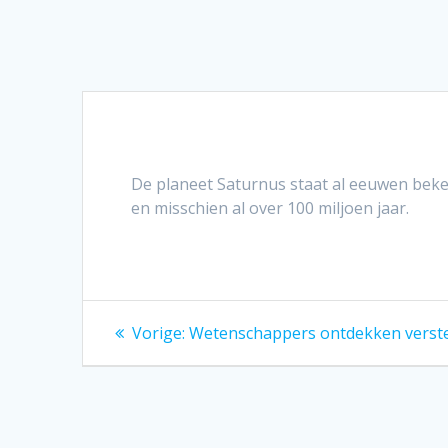
De planeet Saturnus staat al eeuwen bekend
en misschien al over 100 miljoen jaar.
Bericht
Vorig
Vorige:
Wetenschappers ontdekken verste 
bericht:
navigatie