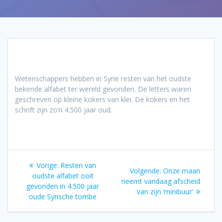
Wetenschappers hebben in Syrië resten van het oudste
bekende alfabet ter wereld gevonden. De letters waren
geschreven op kleine kokers van klei. De kokers en het
schrift zijn zo’n 4.500 jaar oud.
Bericht
Vorig
Vorige:
Resten van
Volgend
Volgende:
Onze maan
navigatie
bericht:
oudste alfabet ooit
bericht:
neemt vandaag afscheid
gevonden in 4.500 jaar
van zijn ‘minibuur’
oude Syrische tombe