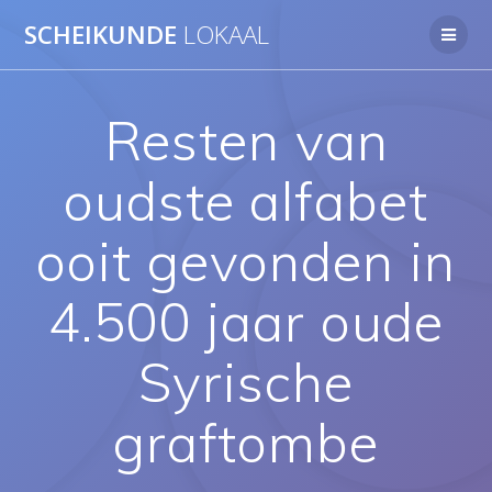
Ga
SCHEIKUNDE
LOKAAL
naar
de
inhoud
Resten van
oudste alfabet
ooit gevonden in
4.500 jaar oude
Syrische
graftombe