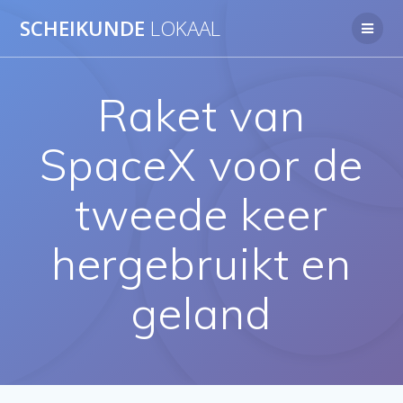
Ga
SCHEIKUNDE
LOKAAL
naar
de
inhoud
Raket van
SpaceX voor de
tweede keer
hergebruikt en
geland