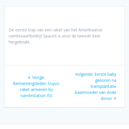
De eerste trap van een raket van het Amerikaanse
ruimtevaartbedrijf SpaceX is voor de tweede keer
hergebruikt.
Bericht
Volgend
Volgende:
Eerste baby
Vorig
Vorige:
navigatie
bericht:
geboren na
bericht:
Bemanningsleden Soyuz-
transplantatie
raket arriveren bij
baarmoeder van dode
ruimtestation ISS
donor