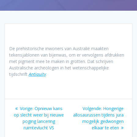
De prehistorische inwoners van Australië maakten
tekensjablonen van bijenwas, om er vervolgens afdrukken
met pigment mee te maken in grotten. Dat schrijven
Australische archeologen in het wetenschappelijke
tijdschrift
Antiquity
.
Bericht
Vorig
Volgend
Vorige:
Opnieuw kans
Volgende:
Hongerige
navigatie
bericht:
bericht:
op slecht weer bij nieuwe
allosaurussen tijdens jura
poging lancering
mogelijk gedwongen
ruimtevlucht VS
elkaar te eten