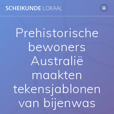
Ga
SCHEIKUNDE
LOKAAL
naar
de
inhoud
Prehistorische
bewoners
Australië
maakten
tekensjablonen
van bijenwas