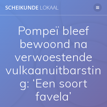
Ga
SCHEIKUNDE
LOKAAL
naar
de
inhoud
Pompeï bleef
bewoond na
verwoestende
vulkaanuitbarstin
g: ‘Een soort
favela’