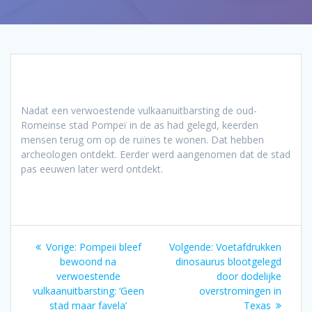
Nadat een verwoestende vulkaanuitbarsting de oud-
Romeinse stad Pompeï in de as had gelegd, keerden
mensen terug om op de ruïnes te wonen. Dat hebben
archeologen ontdekt. Eerder werd aangenomen dat de stad
pas eeuwen later werd ontdekt.
Bericht
Vorig
Volgend
Vorige:
Pompeii bleef
Volgende:
Voetafdrukken
navigatie
bericht:
bericht:
bewoond na
dinosaurus blootgelegd
verwoestende
door dodelijke
vulkaanuitbarsting: ‘Geen
overstromingen in
stad maar favela’
Texas