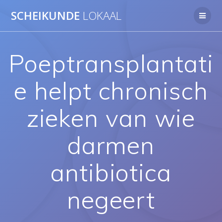
Ga
SCHEIKUNDE
LOKAAL
naar
de
inhoud
Poeptransplantati
e helpt chronisch
zieken van wie
darmen
antibiotica
negeert