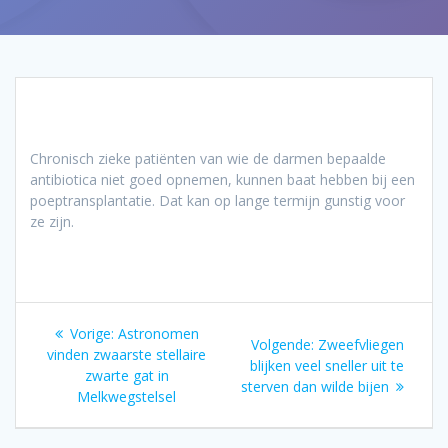
Chronisch zieke patiënten van wie de darmen bepaalde
antibiotica niet goed opnemen, kunnen baat hebben bij een
poeptransplantatie. Dat kan op lange termijn gunstig voor
ze zijn.
Bericht
Vorig
Vorige:
Astronomen
Volgend
Volgende:
Zweefvliegen
navigatie
bericht:
vinden zwaarste stellaire
bericht:
blijken veel sneller uit te
zwarte gat in
sterven dan wilde bijen
Melkwegstelsel