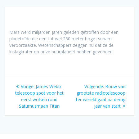
Mars werd miljarden jaren geleden getroffen door een
planetoïde die een tot wel 250 meter hoge tsunami
veroorzaakte. Wetenschappers zeggen nu dat ze de
inslagkrater op onze buurplaneet hebben gevonden.
Bericht
Vorig
Volgend
Vorige:
James Webb-
Volgende:
Bouw van
navigatie
bericht:
bericht:
telescoop spot voor het
grootste radiotelescoop
eerst wolken rond
ter wereld gaat na dertig
Saturnusmaan Titan
jaar van start