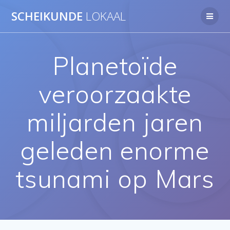
Ga
SCHEIKUNDE
LOKAAL
naar
de
inhoud
Planetoïde
veroorzaakte
miljarden jaren
geleden enorme
tsunami op Mars