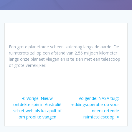
Een grote planetoïde scheert zaterdag langs de aarde. De
ruimterots zal op een afstand van 2,56 miljoen kilometer
langs onze planeet vliegen en is te zien met een telescoop
of grote verrekijker.
Bericht
Vorig
Volgend
Vorige:
Nieuw
Volgende:
NASA tuigt
navigatie
bericht:
bericht:
ontdekte spin in Australië
reddingsoperatie op voor
schiet web als katapult af
neerstortende
om prooi te vangen
ruimtetelescoop