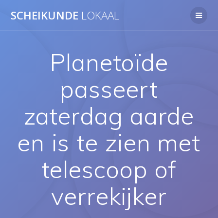
Ga
SCHEIKUNDE
LOKAAL
naar
de
inhoud
Planetoïde
passeert
zaterdag aarde
en is te zien met
telescoop of
verrekijker