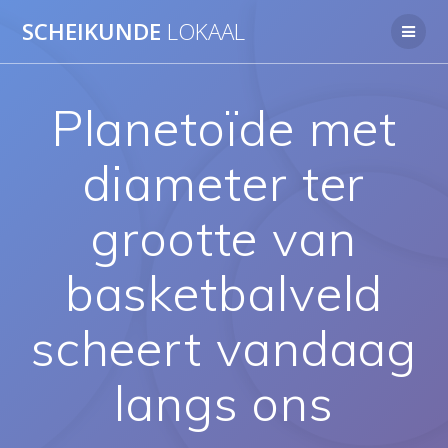
Ga
SCHEIKUNDE
LOKAAL
naar
de
inhoud
Planetoïde met
diameter ter
grootte van
basketbalveld
scheert vandaag
langs ons