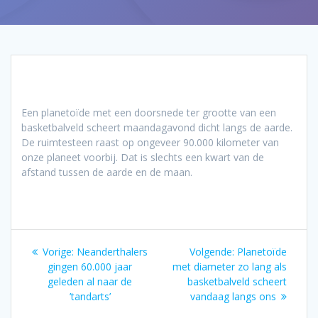
Een planetoïde met een doorsnede ter grootte van een
basketbalveld scheert maandagavond dicht langs de aarde.
De ruimtesteen raast op ongeveer 90.000 kilometer van
onze planeet voorbij. Dat is slechts een kwart van de
afstand tussen de aarde en de maan.
Bericht
Vorig
Volgend
Vorige:
Neanderthalers
Volgende:
Planetoïde
navigatie
bericht:
bericht:
gingen 60.000 jaar
met diameter zo lang als
geleden al naar de
basketbalveld scheert
’tandarts’
vandaag langs ons