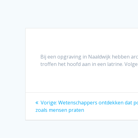
Bij een opgraving in Naaldwijk hebben a
troffen het hoofd aan in een latrine. Vol
Bericht
Vorig
Vorige:
Wetenschappers ontdekken dat p
bericht:
navigatie
zoals mensen praten