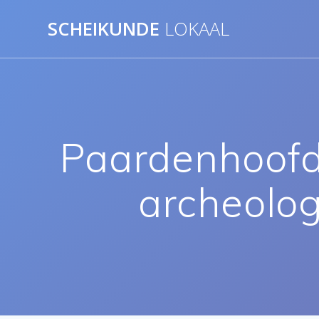
Ga
SCHEIKUNDE
LOKAAL
naar
de
inhoud
Paardenhoofd 
archeolog