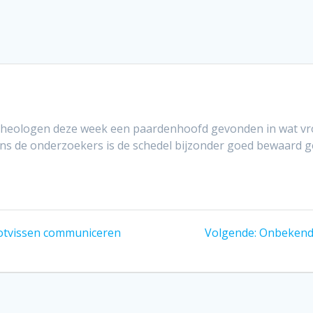
rcheologen deze week een paardenhoofd gevonden in wat vr
gens de onderzoekers is de schedel bijzonder goed bewaard g
Volgend
otvissen communiceren
Volgende:
Onbekende
bericht: