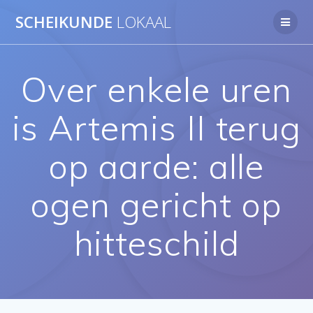
Ga
SCHEIKUNDE
LOKAAL
naar
de
inhoud
Over enkele uren
is Artemis II terug
op aarde: alle
ogen gericht op
hitteschild