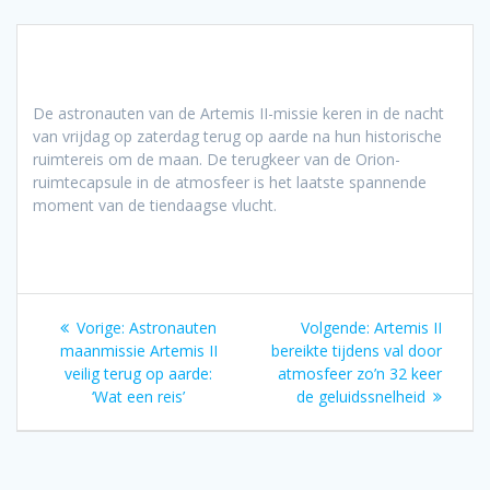
De astronauten van de Artemis II-missie keren in de nacht
van vrijdag op zaterdag terug op aarde na hun historische
ruimtereis om de maan. De terugkeer van de Orion-
ruimtecapsule in de atmosfeer is het laatste spannende
moment van de tiendaagse vlucht.
Bericht
Vorig
Volgend
Vorige:
Astronauten
Volgende:
Artemis II
navigatie
bericht:
bericht:
maanmissie Artemis II
bereikte tijdens val door
veilig terug op aarde:
atmosfeer zo’n 32 keer
‘Wat een reis’
de geluidssnelheid