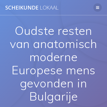
Ga
SCHEIKUNDE
LOKAAL
naar
de
inhoud
Oudste resten
van anatomisch
moderne
Europese mens
gevonden in
Bulgarije