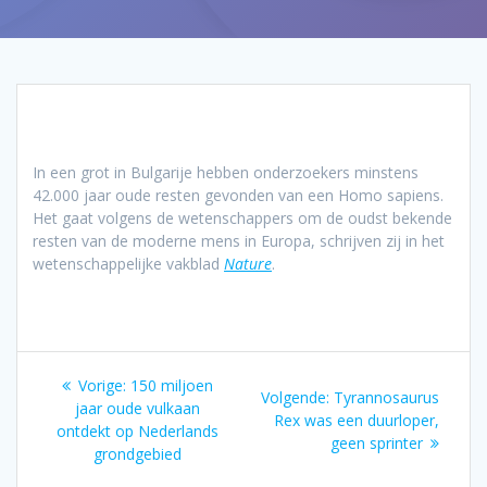
In een grot in Bulgarije hebben onderzoekers minstens
42.000 jaar oude resten gevonden van een Homo sapiens.
Het gaat volgens de wetenschappers om de oudst bekende
resten van de moderne mens in Europa, schrijven zij in het
wetenschappelijke vakblad
Nature
.
Bericht
Vorig
Vorige:
150 miljoen
Volgend
Volgende:
Tyrannosaurus
navigatie
bericht:
jaar oude vulkaan
bericht:
Rex was een duurloper,
ontdekt op Nederlands
geen sprinter
grondgebied