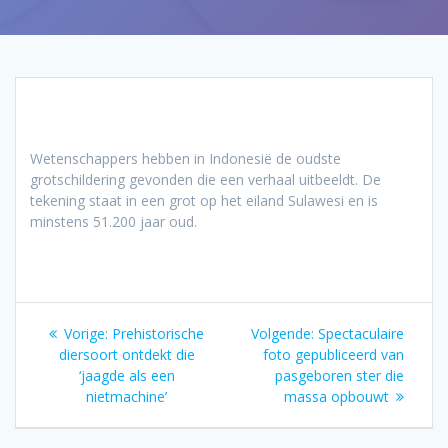
Wetenschappers hebben in Indonesië de oudste
grotschildering gevonden die een verhaal uitbeeldt. De
tekening staat in een grot op het eiland Sulawesi en is
minstens 51.200 jaar oud.
Bericht
Vorig
Volgend
Vorige:
Prehistorische
Volgende:
Spectaculaire
navigatie
bericht:
bericht:
diersoort ontdekt die
foto gepubliceerd van
‘jaagde als een
pasgeboren ster die
nietmachine’
massa opbouwt