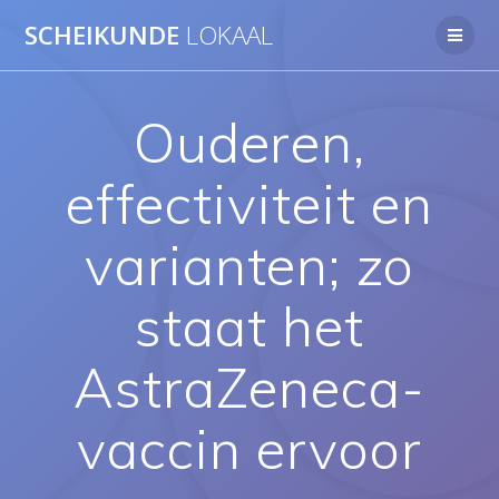
Ga
SCHEIKUNDE
LOKAAL
naar
de
inhoud
Ouderen,
effectiviteit en
varianten; zo
staat het
AstraZeneca-
vaccin ervoor