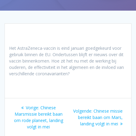
Het AstraZeneca-vaccin is eind januari goedgekeurd voor
gebruik binnen de EU. Ondertussen blijft er nieuws over dit
vaccin binnenkomen. Hoe zit het nu met de werking bij
ouderen, de effectiviteit in het algemeen en de invloed van
verschillende coronavarianten?
Bericht
Vorig
Vorige:
Chinese
Volgend
Volgende:
Chinese missie
navigatie
bericht:
Marsmissie bereikt baan
bericht:
bereikt baan om Mars,
om rode planeet, landing
landing volgt in mei
volgt in mei