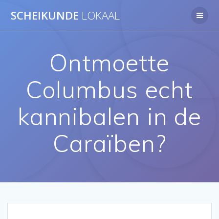
Ga
SCHEIKUNDE
LOKAAL
naar
de
inhoud
Ontmoette
Columbus echt
kannibalen in de
Caraïben?