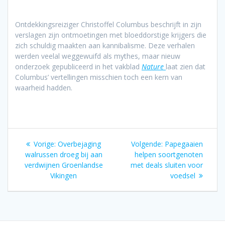
Ontdekkingsreiziger Christoffel Columbus beschrijft in zijn
verslagen zijn ontmoetingen met bloeddorstige krijgers die
zich schuldig maakten aan kannibalisme. Deze verhalen
werden veelal weggewuifd als mythes, maar nieuw
onderzoek gepubliceerd in het vakblad
Nature
laat zien dat
Columbus’ vertellingen misschien toch een kern van
waarheid hadden.
Bericht
Vorig
Volgend
Vorige:
Overbejaging
Volgende:
Papegaaien
navigatie
bericht:
bericht:
walrussen droeg bij aan
helpen soortgenoten
verdwijnen Groenlandse
met deals sluiten voor
Vikingen
voedsel