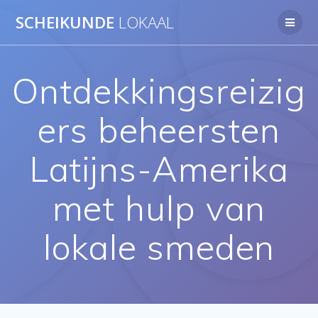
Ga
SCHEIKUNDE
LOKAAL
naar
de
inhoud
Ontdekkingsreizig
ers beheersten
Latijns-Amerika
met hulp van
lokale smeden