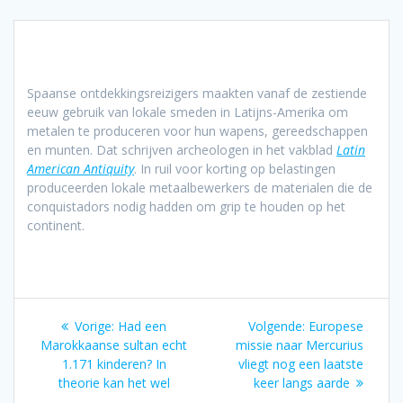
Spaanse ontdekkingsreizigers maakten vanaf de zestiende
eeuw gebruik van lokale smeden in Latijns-Amerika om
metalen te produceren voor hun wapens, gereedschappen
en munten. Dat schrijven archeologen in het vakblad
Latin
American Antiquity
. In ruil voor korting op belastingen
produceerden lokale metaalbewerkers de materialen die de
conquistadors nodig hadden om grip te houden op het
continent.
Bericht
Vorig
Volgend
Vorige:
Had een
Volgende:
Europese
navigatie
bericht:
bericht:
Marokkaanse sultan echt
missie naar Mercurius
1.171 kinderen? In
vliegt nog een laatste
theorie kan het wel
keer langs aarde