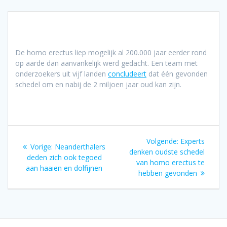
De homo erectus liep mogelijk al 200.000 jaar eerder rond
op aarde dan aanvankelijk werd gedacht. Een team met
onderzoekers uit vijf landen
concludeert
dat één gevonden
schedel om en nabij de 2 miljoen jaar oud kan zijn.
Bericht
Volgend
Volgende:
Experts
Vorig
Vorige:
Neanderthalers
navigatie
bericht:
denken oudste schedel
bericht:
deden zich ook tegoed
van homo erectus te
aan haaien en dolfijnen
hebben gevonden