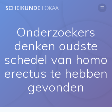
Ga
SCHEIKUNDE
LOKAAL
naar
de
inhoud
Onderzoekers
denken oudste
schedel van homo
erectus te hebben
gevonden