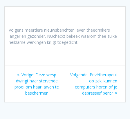
Volgens meerdere nieuwsberichten leven theedrinkers
langer én gezonder. NUcheckt bekeek waarom thee zulke
heilzame werkingen krijgt toegedicht.
Bericht
Vorig
Volgend
Vorige:
Deze wesp
Volgende:
Privétherapeut
navigatie
bericht:
bericht:
dwingt haar stervende
op zak: kunnen
prooi om haar larven te
computers horen of je
beschermen
depressief bent?