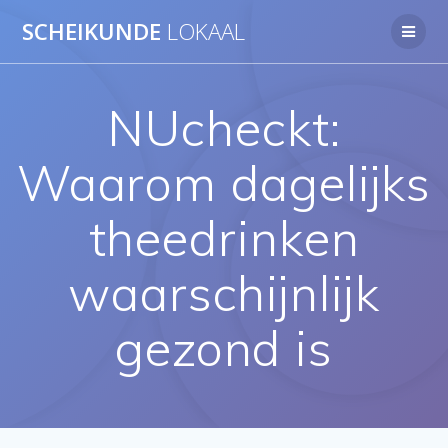
Ga
SCHEIKUNDE
LOKAAL
naar
de
inhoud
NUcheckt:
Waarom dagelijks
theedrinken
waarschijnlijk
gezond is