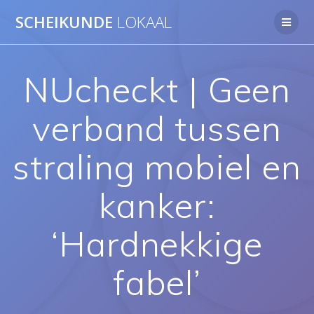
Ga
SCHEIKUNDE
LOKAAL
naar
de
inhoud
NUcheckt | Geen
verband tussen
straling mobiel en
kanker:
‘Hardnekkige
fabel’