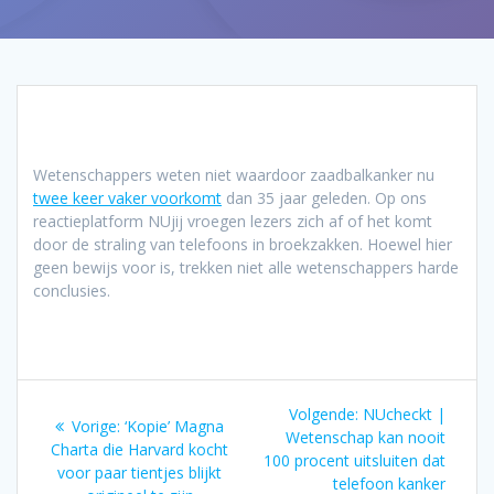
Wetenschappers weten niet waardoor zaadbalkanker nu
twee keer vaker voorkomt
dan 35 jaar geleden. Op ons
reactieplatform NUjij vroegen lezers zich af of het komt
door de straling van telefoons in broekzakken. Hoewel hier
geen bewijs voor is, trekken niet alle wetenschappers harde
conclusies.
Bericht
Volgend
Volgende:
NUcheckt |
Vorig
Vorige:
‘Kopie’ Magna
navigatie
bericht:
Wetenschap kan nooit
bericht:
Charta die Harvard kocht
100 procent uitsluiten dat
voor paar tientjes blijkt
telefoon kanker