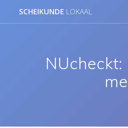
Ga
SCHEIKUNDE
LOKAAL
naar
de
inhoud
NUcheckt:
me