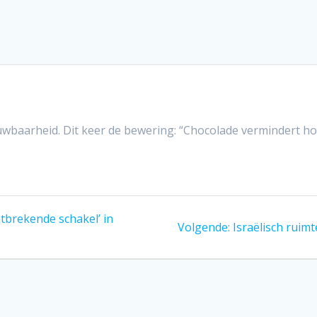
uwbaarheid. Dit keer de bewering: “Chocolade vermindert ho
tbrekende schakel’ in
Volgend
Volgende:
Israëlisch ruim
bericht: