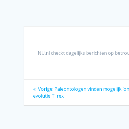
NU.nl checkt dagelijks berichten op betro
Bericht
Vorig
Vorige:
Paleontologen vinden mogelijk ‘on
bericht:
navigatie
evolutie T. rex