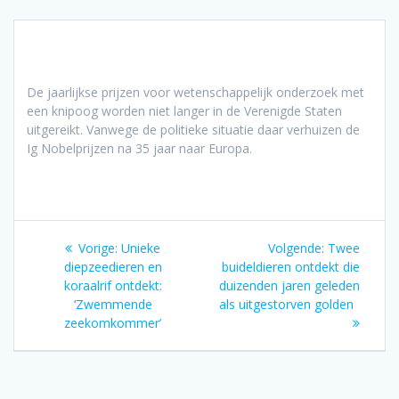
De jaarlijkse prijzen voor wetenschappelijk onderzoek met
een knipoog worden niet langer in de Verenigde Staten
uitgereikt. Vanwege de politieke situatie daar verhuizen de
Ig Nobelprijzen na 35 jaar naar Europa.
Bericht
Vorig
Volgend
Vorige:
Unieke
Volgende:
Twee
navigatie
bericht:
bericht:
diepzeedieren en
buideldieren ontdekt die
koraalrif ontdekt:
duizenden jaren geleden
‘Zwemmende
als uitgestorven golden
zeekomkommer’