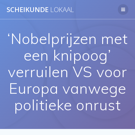
Ga
SCHEIKUNDE
LOKAAL
naar
de
inhoud
‘Nobelprijzen met
een knipoog’
verruilen VS voor
Europa vanwege
politieke onrust