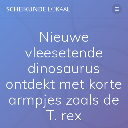
Ga
SCHEIKUNDE
LOKAAL
naar
de
inhoud
Nieuwe
vleesetende
dinosaurus
ontdekt met korte
armpjes zoals de
T. rex