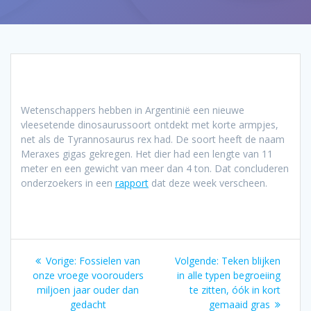
Wetenschappers hebben in Argentinië een nieuwe
vleesetende dinosaurussoort ontdekt met korte armpjes,
net als de Tyrannosaurus rex had. De soort heeft de naam
Meraxes gigas gekregen. Het dier had een lengte van 11
meter en een gewicht van meer dan 4 ton. Dat concluderen
onderzoekers in een
rapport
dat deze week verscheen.
Bericht
Vorig
Volgend
Vorige:
Fossielen van
Volgende:
Teken blijken
navigatie
bericht:
bericht:
onze vroege voorouders
in alle typen begroeiing
miljoen jaar ouder dan
te zitten, óók in kort
gedacht
gemaaid gras