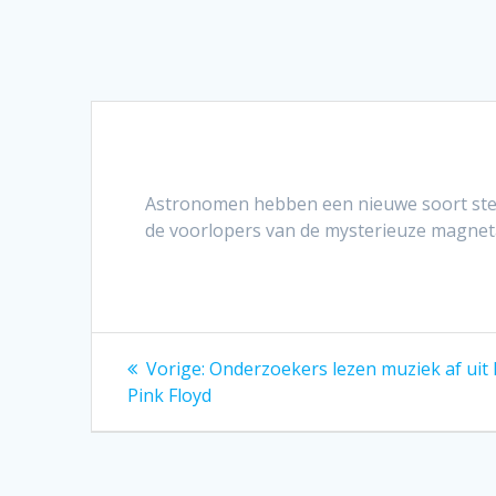
Astronomen hebben een nieuwe soort ster 
de voorlopers van de mysterieuze magnetar
Bericht
Vorig
Vorige:
Onderzoekers lezen muziek af uit
bericht:
navigatie
Pink Floyd