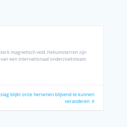
erk magnetisch veld. Heliumsterren zijn
k van een internationaal onderzoeksteam.
nd
lag blijkt onze hersenen blijvend te kunnen
:
veranderen