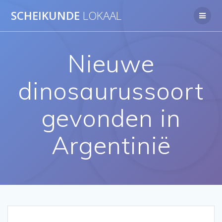
Ga
SCHEIKUNDE
LOKAAL
naar
de
inhoud
Nieuwe
dinosaurussoort
gevonden in
Argentinië