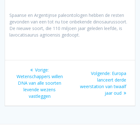
Spaanse en Argentijnse paleontologen hebben de resten
gevonden van een tot nu toe onbekende dinosaurussoort.
De nieuwe soort, die 110 miljoen jaar geleden leefde, is
lavocatisaurus agrioensis gedoopt.
Bericht
Vorig
Vorige:
Volgend
Volgende:
Europa
navigatie
bericht:
Wetenschappers willen
bericht:
lanceert derde
DNA van alle soorten
weerstation van twaalf
levende wezens
jaar oud
vastleggen