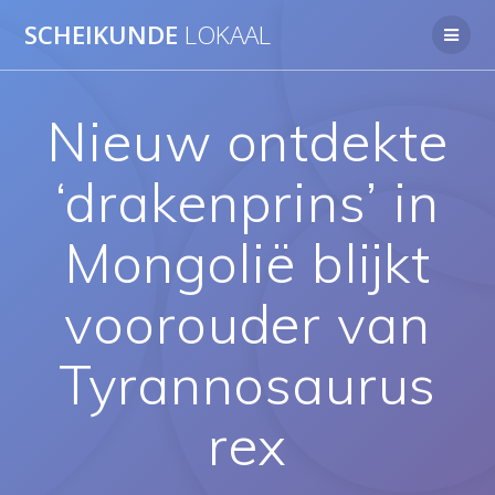
Ga
SCHEIKUNDE
LOKAAL
naar
de
inhoud
Nieuw ontdekte
‘drakenprins’ in
Mongolië blijkt
voorouder van
Tyrannosaurus
rex