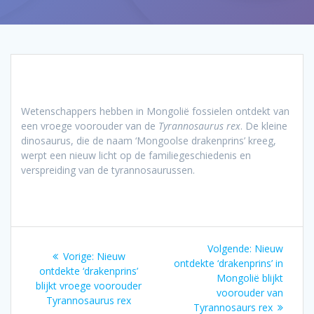
Wetenschappers hebben in Mongolië fossielen ontdekt van
een vroege voorouder van de
Tyrannosaurus rex
. De kleine
dinosaurus, die de naam ‘Mongoolse drakenprins’ kreeg,
werpt een nieuw licht op de familiegeschiedenis en
verspreiding van de tyrannosaurussen.
Bericht
Volgend
Volgende:
Nieuw
Vorig
Vorige:
Nieuw
navigatie
bericht:
ontdekte ‘drakenprins’ in
bericht:
ontdekte ‘drakenprins’
Mongolië blijkt
blijkt vroege voorouder
voorouder van
Tyrannosaurus rex
Tyrannosaurs rex