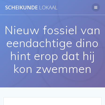
Ga
SCHEIKUNDE
LOKAAL
naar
de
inhoud
Nieuw fossiel van
eendachtige dino
hint erop dat hij
kon zwemmen