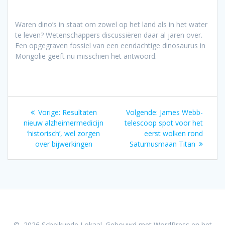
Waren dino’s in staat om zowel op het land als in het water
te leven? Wetenschappers discussiëren daar al jaren over.
Een opgegraven fossiel van een eendachtige dinosaurus in
Mongolië geeft nu misschien het antwoord.
Bericht
Vorig
Volgend
Vorige:
Resultaten
Volgende:
James Webb-
navigatie
bericht:
bericht:
nieuw alzheimermedicijn
telescoop spot voor het
‘historisch’, wel zorgen
eerst wolken rond
over bijwerkingen
Saturnusmaan Titan
© 2026 Scheikunde Lokaal. Gebouwd met WordPress en het