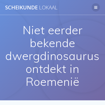
Ga
SCHEIKUNDE
LOKAAL
naar
de
inhoud
Niet eerder
bekende
dwergdinosaurus
ontdekt in
Roemenië