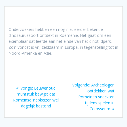
Onderzoekers hebben een nog niet eerder bekende
dinosaurussoort ontdekt in Roemenië. Het gaat om een
exemplaar dat leefde aan het einde van het dinotijdperk.
Zo’n vondst is vrij zeldzaam in Europa, in tegenstelling tot in
Noord-Amerika en Azië.
Bericht
Volgend
Volgende:
Archeologen
Vorig
Vorige:
Eeuwenoud
navigatie
bericht:
ontdekken wat
bericht:
muntstuk bewijst dat
Romeinen snackten
Romeinse ‘nepkeizer’ wel
tijdens spelen in
degelijk bestond
Colosseum