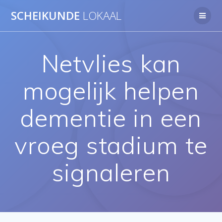
Ga
SCHEIKUNDE
LOKAAL
naar
de
inhoud
Netvlies kan
mogelijk helpen
dementie in een
vroeg stadium te
signaleren