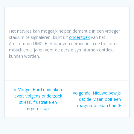
Het netvlies kan mogelijk helpen dementie in een vroeger
stadium te signaleren, blijkt uit
onderzoek
van het
Amsterdam UMC. Hierdoor zou dementie in de toekomst
misschien al jaren voor de eerste symptomen ontdekt
kunnen worden.
Bericht
Vorig
Vorige:
Hard nadenken
Volgend
Volgende:
Nieuwe bewijs
navigatie
bericht:
levert volgens onderzoek
bericht:
dat de Maan ooit een
stress, frustratie en
magma-oceaan had
ergernis op