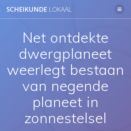
Ga
SCHEIKUNDE
LOKAAL
naar
de
inhoud
Net ontdekte
dwergplaneet
weerlegt bestaan
van negende
planeet in
zonnestelsel