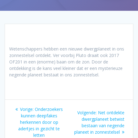
Wetenschappers hebben een nieuwe dwergplaneet in ons
zonnestelsel ontdekt. Ver voorbij Pluto draait ook 2017
OF201 in een (enorme) baan om de zon. Door de
ontdekking is de kans veel kleiner dat er een mysterieuze
negende planeet bestaat in ons zonnestelsel.
Bericht
Vorig
Vorige:
Onderzoekers
Volgend
Volgende:
Net ontdekte
navigatie
bericht:
kunnen deepfakes
bericht:
dwergplaneet betwist
herkennen door op
bestaan van negende
adertjes in gezicht te
planeet in zonnestelsel
letten