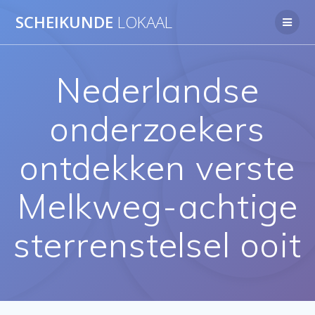
Ga
SCHEIKUNDE
LOKAAL
naar
de
inhoud
Nederlandse
onderzoekers
ontdekken verste
Melkweg-achtige
sterrenstelsel ooit