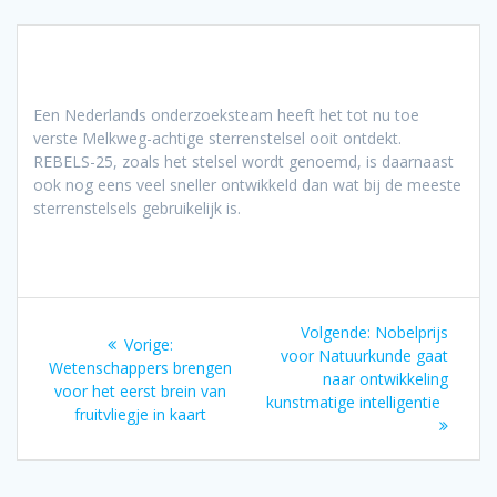
Een Nederlands onderzoeksteam heeft het tot nu toe
verste Melkweg-achtige sterrenstelsel ooit ontdekt.
REBELS-25, zoals het stelsel wordt genoemd, is daarnaast
ook nog eens veel sneller ontwikkeld dan wat bij de meeste
sterrenstelsels gebruikelijk is.
Bericht
Volgend
Volgende:
Nobelprijs
Vorig
Vorige:
navigatie
bericht:
voor Natuurkunde gaat
bericht:
Wetenschappers brengen
naar ontwikkeling
voor het eerst brein van
kunstmatige intelligentie
fruitvliegje in kaart